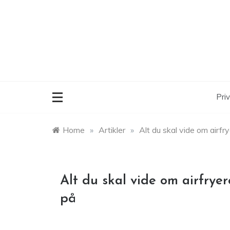
Skip
to
content
Priv
Home
»
Artikler
»
Alt du skal vide om airf
Alt du skal vide om airfry
på