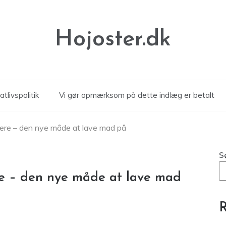
Hojoster.dk
atlivspolitik
Vi gør opmærksom på dette indlæg er betalt
ryere – den nye måde at lave mad på
S
ere – den nye måde at lave mad
R