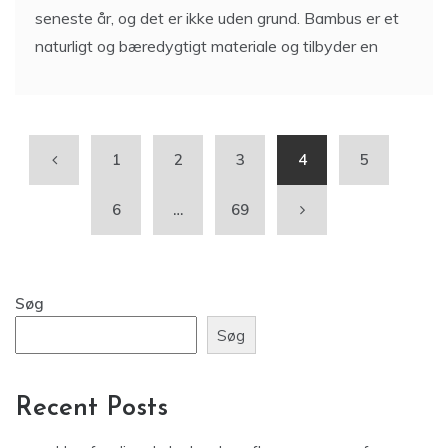
seneste år, og det er ikke uden grund. Bambus er et
naturligt og bæredygtigt materiale og tilbyder en
1
2
3
4
5
6
…
69
Søg
Søg
Recent Posts