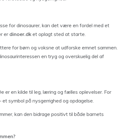
resse for dinosaurer, kan det være en fordel med et
er er
dinoer.dk
et oplagt sted at starte.
lettere for børn og voksne at udforske emnet sammen.
 dinosaurinteressen en tryg og overskuelig del af
 er en kilde til leg, læring og fælles oplevelser. For
– et symbol på nysgerrighed og opdagelse.
rammer, kan den bidrage positivt til både barnets
sammen?