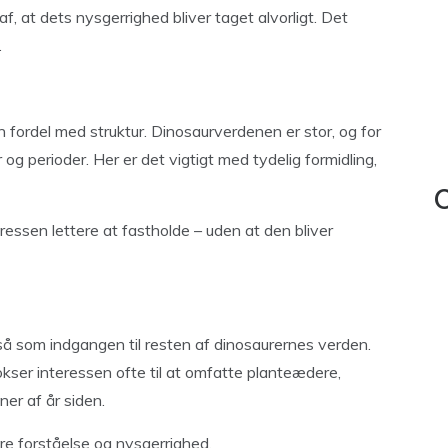
f, at dets nysgerrighed bliver taget alvorligt. Det
.
 fordel med struktur. Dinosaurverdenen er stor, og for
og perioder. Her er det vigtigt med tydelig formidling,
C
ressen lettere at fastholde – uden at den bliver
så som indgangen til resten af dinosaurernes verden.
okser interessen ofte til at omfatte planteædere,
ner af år siden.
re forståelse og nysgerrighed.