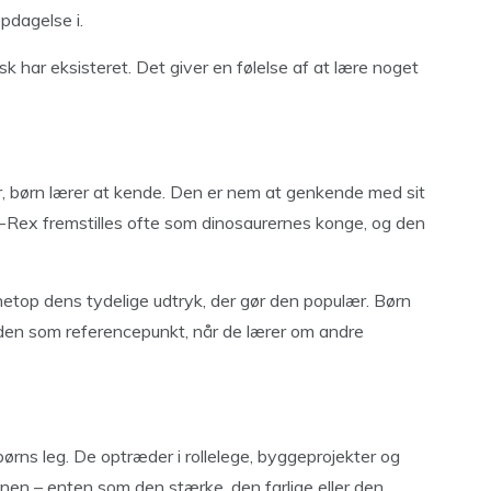
opdagelse i.
k har eksisteret. Det giver en følelse af at lære noget
, børn lærer at kende. Den er nem at genkende med sit
T-Rex fremstilles ofte som dinosaurernes konge, og den
top dens tydelige udtryk, der gør den populær. Børn
r den som referencepunkt, når de lærer om andre
børns leg. De optræder i rollelege, byggeprojekter og
nen – enten som den stærke, den farlige eller den