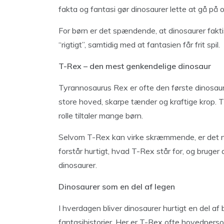
fakta og fantasi gør dinosaurer lette at gå på 
For børn er det spændende, at dinosaurer faktis
“rigtigt”, samtidig med at fantasien får frit spil.
T-Rex – den mest genkendelige dinosaur
Tyrannosaurus Rex er ofte den første dinosaur
store hoved, skarpe tænder og kraftige krop. 
rolle tiltaler mange børn.
Selvom T-Rex kan virke skræmmende, er det ne
forstår hurtigt, hvad T-Rex står for, og bruge
dinosaurer.
Dinosaurer som en del af legen
I hverdagen bliver dinosaurer hurtigt en del af 
fantasihistorier. Her er T-Rex ofte hovedperso