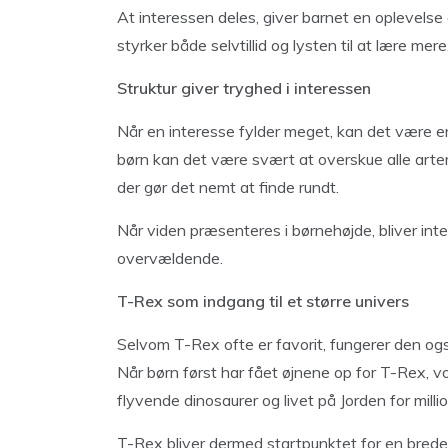
At interessen deles, giver barnet en oplevelse a
styrker både selvtillid og lysten til at lære mere
Struktur giver tryghed i interessen
Når en interesse fylder meget, kan det være en
børn kan det være svært at overskue alle arter 
der gør det nemt at finde rundt.
Når viden præsenteres i børnehøjde, bliver inte
overvældende.
T-Rex som indgang til et større univers
Selvom T-Rex ofte er favorit, fungerer den og
Når børn først har fået øjnene op for T-Rex, v
flyvende dinosaurer og livet på Jorden for millio
T-Rex bliver dermed startpunktet for en brede