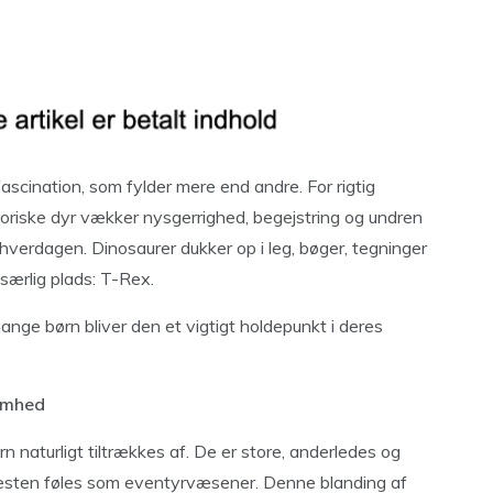
fascination, som fylder mere end andre. For rigtig
toriske dyr vækker nysgerrighed, begejstring og undren
f hverdagen. Dinosaurer dukker op i leg, bøger, tegninger
 særlig plads: T-Rex.
nge børn bliver den et vigtigt holdepunkt i deres
omhed
 naturligt tiltrækkes af. De er store, anderledes og
e næsten føles som eventyrvæsener. Denne blanding af