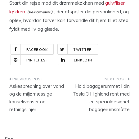
Start din rejse mod dit drømmekøkken med
gulvfliser
køkken
, der afspejler din personlighed, og
oplev, hvordan farver kan forvandle dit hjem til et sted
fyldt med liv og glæde.
FACEBOOK
TWITTER
PINTEREST
LINKEDIN
Indlægsnavigation
Askespredning over vand
Hold bagagerummet i din
og de miljømæssige
Tesla 3 Highland rent med
konsekvenser og
en specialdesignet
retningslinjer
bagagerumsmåtte
Søg