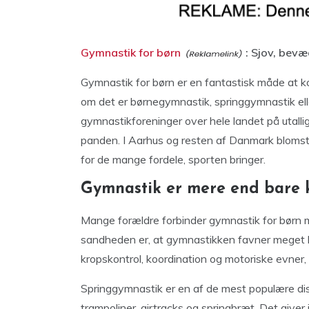
Gymnastik for børn
: Sjov, bevæ
Gymnastik for børn er en fantastisk måde at k
om det er børnegymnastik, springgymnastik el
gymnastikforeninger over hele landet på utalli
panden. I Aarhus og resten af Danmark blomstr
for de mange fordele, sporten bringer.
Gymnastik er mere end bare 
Mange forældre forbinder gymnastik for børn 
sandheden er, at gymnastikken favner meget 
kropskontrol, koordination og motoriske evner,
Springgymnastik er en af de mest populære dis
trampoliner, airtracks og springbræt. Det give