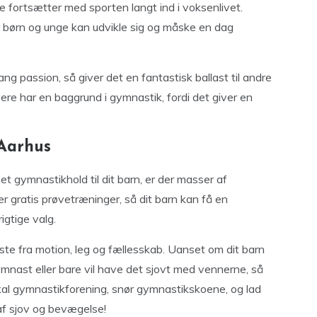
e fortsætter med sporten langt ind i voksenlivet.
 børn og unge kan udvikle sig og måske en dag
ng passion, så giver det en fantastisk ballast til andre
re har en baggrund i gymnastik, fordi det giver en
Aarhus
et gymnastikhold til dit barn, er der masser af
 gratis prøvetræninger, så dit barn kan få en
igtige valg.
te fra motion, leg og fællesskab. Uanset om dit barn
nast eller bare vil have det sjovt med vennerne, så
okal gymnastikforening, snør gymnastikskoene, og lad
 af sjov og bevægelse!