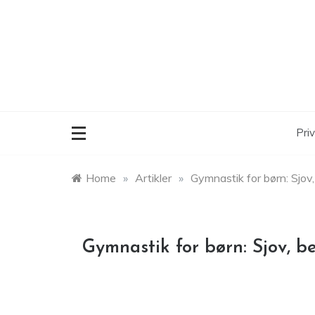
Skip
to
content
Priv
Home
»
Artikler
»
Gymnastik for børn: Sjov
Gymnastik for børn: Sjov, b