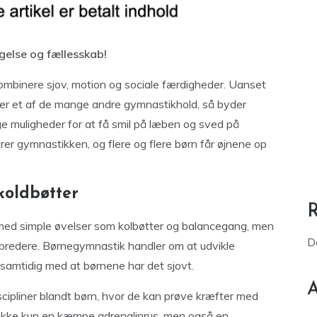
gelse og fællesskab!
ombinere sjov, motion og sociale færdigheder. Uanset
ler et af de mange andre gymnastikhold, så byder
ge muligheder for at få smil på læben og sved på
er gymnastikken, og flere og flere børn får øjnene op
koldbøtter
med simple øvelser som kolbøtter og balancegang, men
D
bredere. Børnegymnastik handler om at udvikle
 samtidig med at børnene har det sjovt.
A
cipliner blandt børn, hvor de kan prøve kræfter med
r ikke kun en kæmpe adrenalinrus, men også en