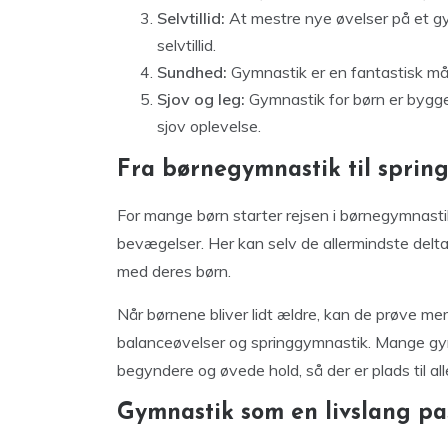
Selvtillid:
At mestre nye øvelser på et gym
selvtillid.
Sundhed:
Gymnastik er en fantastisk må
Sjov og leg:
Gymnastik for børn er bygget
sjov oplevelse.
Fra børnegymnastik til sprin
For mange børn starter rejsen i børnegymnasti
bevægelser. Her kan selv de allermindste delta
med deres børn.
Når børnene bliver lidt ældre, kan de prøve me
balanceøvelser og springgymnastik. Mange gym
begyndere og øvede hold, så der er plads til all
Gymnastik som en livslang pa