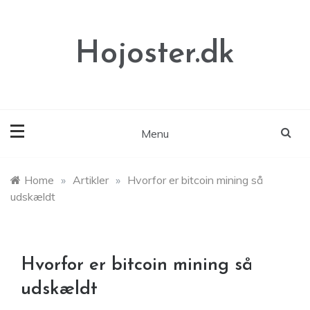
Skip
to
content
Hojoster.dk
Menu
Home
»
Artikler
»
Hvorfor er bitcoin mining så
udskældt
Hvorfor er bitcoin mining så
udskældt