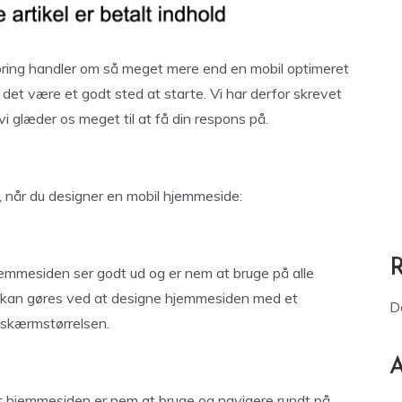
øring handler om så meget mere end en mobil optimeret
 det være et godt sted at starte. Vi har derfor skrevet
vi glæder os meget til at få din respons på.
e, når du designer en mobil hjemmeside:
hjemmesiden ser godt ud og er nem at bruge på alle
e kan gøres ved at designe hjemmesiden med et
D
g skærmstørrelsen.
A
 at hjemmesiden er nem at bruge og navigere rundt på.