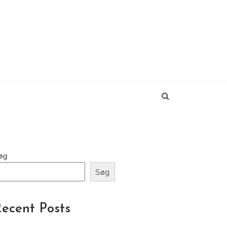
øg
Søg
ecent Posts