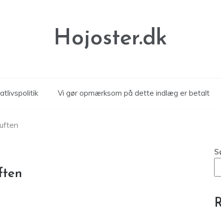
Hojoster.dk
atlivspolitik
Vi gør opmærksom på dette indlæg er betalt
luften
S
ften
R