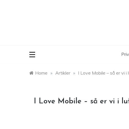
Skip
to
content
Priv
Home
»
Artikler
»
I Love Mobile – så er vi i 
I Love Mobile – så er vi i lu