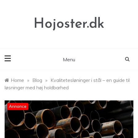
Skip
to
content
Hojoster.dk
Menu
Home
»
Blog
»
Kvalitetesløninger i stål – en guide til
løsninger med høj holdbarhed
Annonce