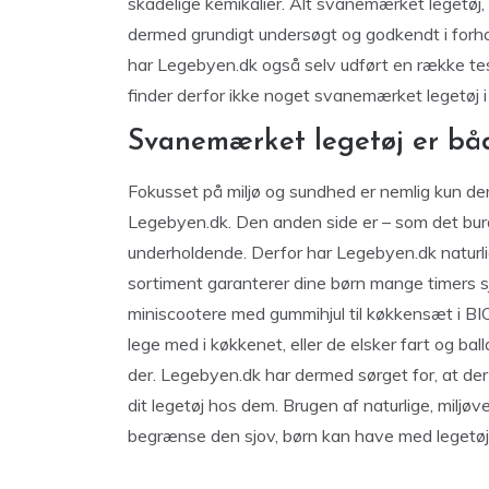
skadelige kemikalier. Alt svanemærket legetøj,
dermed grundigt undersøgt og godkendt i forho
har Legebyen.dk også selv udført en række test
finder derfor ikke noget svanemærket legetøj i 
Svanemærket legetøj er båd
Fokusset på miljø og sundhed er nemlig kun de
Legebyen.dk. Den anden side er – som det burde
underholdende. Derfor har Legebyen.dk naturlig
sortiment garanterer dine børn mange timers sj
miniscootere med gummihjul til køkkensæt i BI
lege med i køkkenet, eller de elsker fart og b
der. Legebyen.dk har dermed sørget for, at der 
dit legetøj hos dem. Brugen af naturlige, miljøv
begrænse den sjov, børn kan have med legetøj