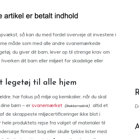
pvækst, så kan du med fordel overveje at investere i
amme måde som med alle andre svanemærkede
getøj, du giver dit barn, lever op til strenge krav om
rken dit barn eller miljøet for skadelige eller
legetøj til alle hjem
re, har fokus på miljø og kemikalier, når du skal
l dine børn – er
svanemærket
altid et
D
 de skrappeste miljøcertificeringer ikke blot i
ele produktets rejse fra valget af materialer til
A
dersøge firmaet bag eller skulle tjekke lister med