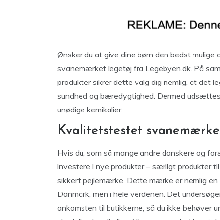
Ønsker du at give dine børn den bedst mulige o
svanemærket legetøj fra Legebyen.dk. På s
produkter sikrer dette valg dig nemlig, at det le
sundhed og bæredygtighed. Dermed udsættes hve
unødige kemikalier.
Kvalitetstestet svanemærket 
Hvis du, som så mange andre danskere og foræld
investere i nye produkter – særligt produkter ti
sikkert pejlemærke. Dette mærke er nemlig en af
Danmark, men i hele verdenen. Det undersøger h
ankomsten til butikkerne, så du ikke behøver un