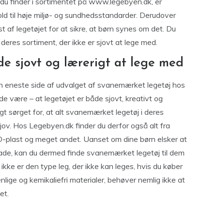
 du finder i sortimentet på www.legebyen.dk, er
ld til høje miljø- og sundhedsstandarder. Derudover
 af legetøjet for at sikre, at børn synes om det. Du
deres sortiment, der ikke er sjovt at lege med.
e sjovt og lærerigt at lege med
n eneste side af udvalget af svanemærket legetøj hos
 være – at legetøjet er både sjovt, kreativt og
t sørget for, at alt svanemærket legetøj i deres
ov. Hos Legebyen.dk finder du derfor også alt fra
O-plast og meget andet. Uanset om dine børn elsker at
allade, kan du dermed finde svanemærket legetøj til dem
ikke er den type leg, der ikke kan leges, hvis du køber
enlige og kemikaliefri materialer, behøver nemlig ikke at
et.