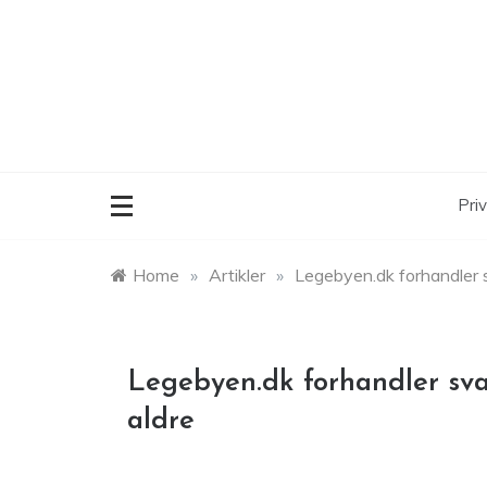
Skip
to
content
Priv
Home
»
Artikler
»
Legebyen.dk forhandler sv
Legebyen.dk forhandler svan
aldre