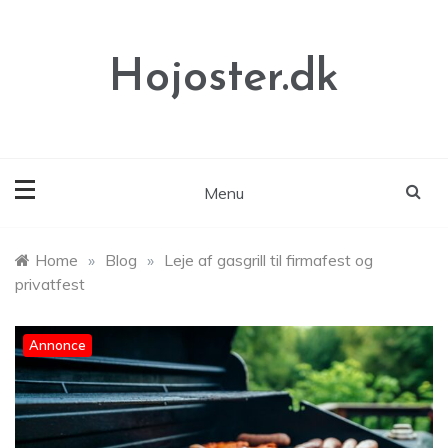
Skip
to
content
Hojoster.dk
Menu
Home
»
Blog
»
Leje af gasgrill til firmafest og
privatfest
Annonce