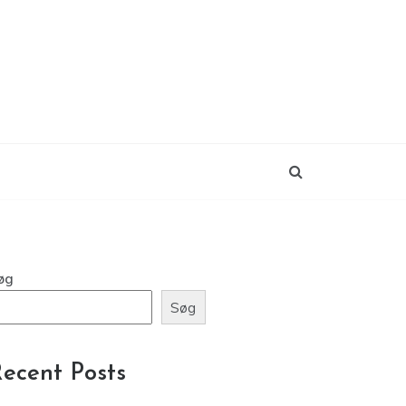
øg
Søg
ecent Posts