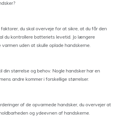
ndsker?
aktorer, du skal overveje for at sikre, at du får den
 du kontrollere batteriets levetid. Jo længere
yde varmen uden at skulle oplade handskerne.
l din størrelse og behov. Nogle handsker har en
, mens andre kommer i forskellige størrelser.
urderinger af de opvarmede handsker, du overvejer at
n, holdbarheden og ydeevnen af handskerne.