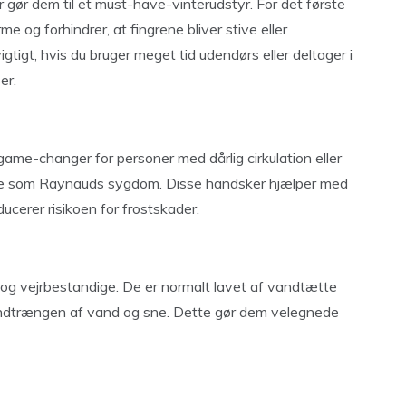
gør dem til et must-have-vinterudstyr. For det første
e og forhindrer, at fingrene bliver stive eller
igtigt, hvis du bruger meget tid udendørs eller deltager i
er.
e-changer for personer med dårlig cirkulation eller
me som Raynauds sygdom. Disse handsker hjælper med
ucerer risikoen for frostskader.
g vejrbestandige. De er normalt lavet af vandtætte
r indtrængen af vand og sne. Dette gør dem velegnede