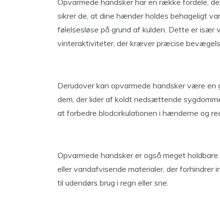
Opvarmede handsker har en række fordele, der 
sikrer de, at dine hænder holdes behageligt varm
følelsesløse på grund af kulden. Dette er især v
vinteraktiviteter, der kræver præcise bevægels
Derudover kan opvarmede handsker være en gam
dem, der lider af koldt nedsættende sygdom
at forbedre blodcirkulationen i hænderne og red
Opvarmede handsker er også meget holdbare o
eller vandafvisende materialer, der forhindre
til udendørs brug i regn eller sne.