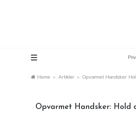
Skip
to
content
Priv
Home
»
Artikler
»
Opvarmet Handsker: Hol
Opvarmet Handsker: Hold d