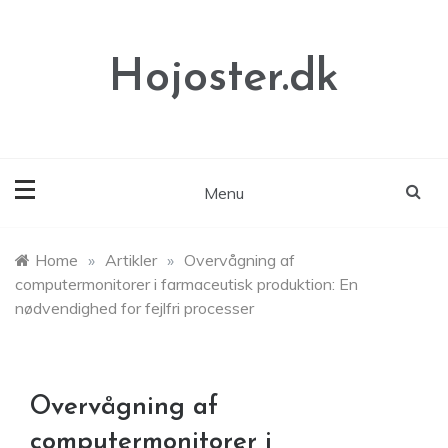
Skip
to
content
Hojoster.dk
Menu
Home
»
Artikler
»
Overvågning af
computermonitorer i farmaceutisk produktion: En
nødvendighed for fejlfri processer
Overvågning af
computermonitorer i