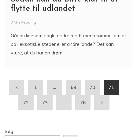
flytte til udlandet
3 Min Reading
Går du ligesom nogle andre rundt med drømme, om at
bo i eksotiske steder eller andre lande? Det kan
være, at du har en drøm
1
…
69
70
71
72
73
…
76
Søg