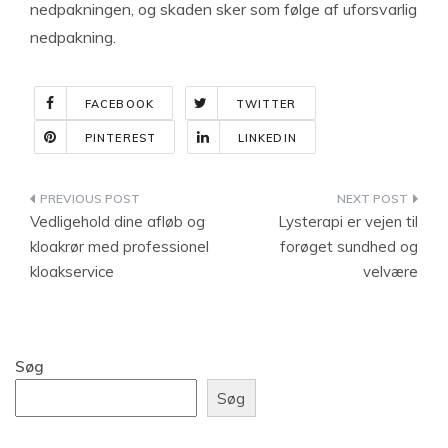
nedpakningen, og skaden sker som følge af uforsvarlig
nedpakning.
FACEBOOK
TWITTER
PINTEREST
LINKEDIN
Indlægsnavigation
Vedligehold dine afløb og
Lysterapi er vejen til
kloakrør med professionel
forøget sundhed og
kloakservice
velvære
Søg
Søg