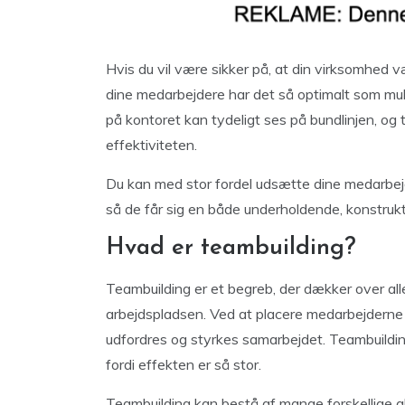
Hvis du vil være sikker på, at din virksomhed v
dine medarbejdere har det så optimalt som mul
på kontoret kan tydeligt ses på bundlinjen, og 
effektiviteten.
Du kan med stor fordel udsætte dine medarbejd
så de får sig en både underholdende, konstruk
Hvad er teambuilding?
Teambuilding er et begreb, der dækker over all
arbejdspladsen. Ved at placere medarbejderne 
udfordres og styrkes samarbejdet. Teambuilding
fordi effekten er så stor.
Teambuilding kan bestå af mange forskellige a