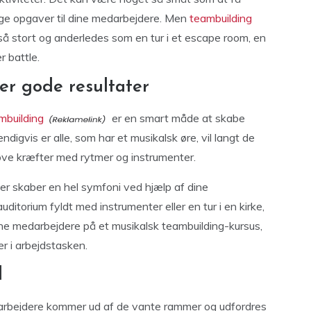
ige opgaver til dine medarbejdere. Men
teambuilding
 stort og anderledes som en tur i et escape room, en
r battle.
er gode resultater
mbuilding
er en smart måde at skabe
igvis er alle, som har et musikalsk øre, vil langt de
røve kræfter med rytmer og instrumenter.
er skaber en hel symfoni ved hjælp af dine
ditorium fyldt med instrumenter eller en tur i en kirke,
ine medarbejdere på et musikalsk teambuilding-kursus,
r i arbejdstasken.
l
edarbejdere kommer ud af de vante rammer og udfordres