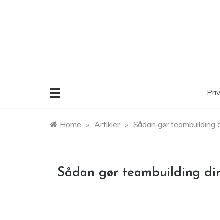
Skip
to
content
Priv
Home
»
Artikler
»
Sådan gør teambuilding 
Sådan gør teambuilding di