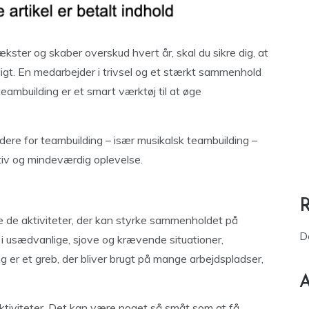
ækster og skaber overskud hvert år, skal du sikre dig, at
igt. En medarbejder i trivsel og et stærkt sammenhold
teambuilding er et smart værktøj til at øge
ere for teambuilding – især musikalsk teambuilding –
tiv og mindeværdig oplevelse.
e de aktiviteter, der kan styrke sammenholdet på
D
i usædvanlige, sjove og krævende situationer,
 er et greb, der bliver brugt på mange arbejdspladser,
A
ktiviteter. Det kan være noget så småt som at få