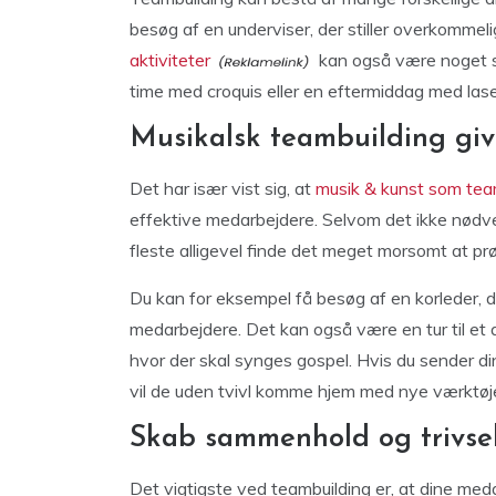
besøg af en underviser, der stiller overkommel
aktiviteter
kan også være noget så
time med croquis eller en eftermiddag med lase
Musikalsk teambuilding giv
Det har især vist sig, at
musik & kunst som tea
effektive medarbejdere. Selvom det ikke nødvend
fleste alligevel finde det meget morsomt at p
Du kan for eksempel få besøg af en korleder, d
medarbejdere. Det kan også være en tur til et au
hvor der skal synges gospel. Hvis du sender d
vil de uden tvivl komme hjem med nye værktøje
Skab sammenhold og trivse
Det vigtigste ved teambuilding er, at dine m