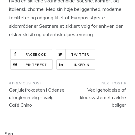
hvad en skiferie skal indeholde: sol, sne, komfort og
italiensk charme. Med sin høje beliggenhed, moderne
faciliteter og adgang til et af Europas største
skiområder er Sestriere et sikkert valg for enhver, der
elsker skiløb og autentisk alpestemning.
FACEBOOK
TWITTER
PINTEREST
LINKEDIN
Indlægsnavigation
Gør julefrokosten i Odense
Vedligeholdelse af
uforglemmelig – vælg
kloaksystemet i ældre
Café Chino
boliger
Søg