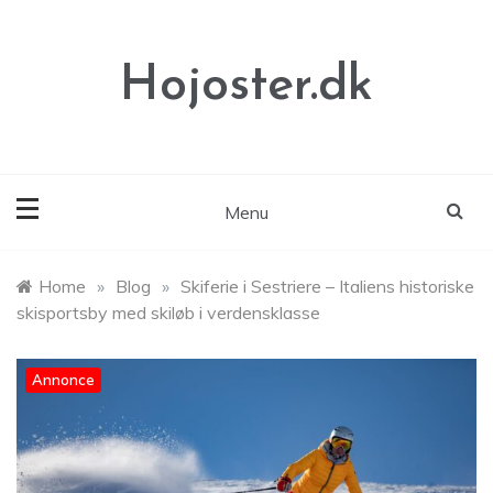
Skip
to
content
Hojoster.dk
Menu
Home
»
Blog
»
Skiferie i Sestriere – Italiens historiske
skisportsby med skiløb i verdensklasse
Annonce