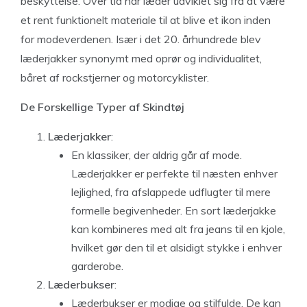
beskyttelse. Over tid har læder udviklet sig fra at være
et rent funktionelt materiale til at blive et ikon inden
for modeverdenen. Især i det 20. århundrede blev
læderjakker synonymt med oprør og individualitet,
båret af rockstjerner og motorcyklister.
De Forskellige Typer af Skindtøj
Læderjakker
:
En klassiker, der aldrig går af mode.
Læderjakker er perfekte til næsten enhver
lejlighed, fra afslappede udflugter til mere
formelle begivenheder. En sort læderjakke
kan kombineres med alt fra jeans til en kjole,
hvilket gør den til et alsidigt stykke i enhver
garderobe.
Læderbukser
:
Læderbukser er modige og stilfulde. De kan