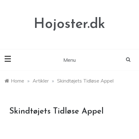
Skip
to
content
Hojoster.dk
Menu
Home
»
Artikler
»
Skindtøjets Tidløse Appel
Skindtøjets Tidløse Appel