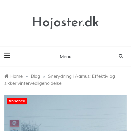
Skip
to
content
Hojoster.dk
Menu
Home
»
Blog
»
Snerydning i Aarhus: Effektiv og
sikker vintervedligeholdelse
Annonce