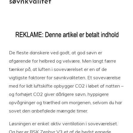
søvnkvalitet
De fleste danskere ved godt, at god søvn er
afgørende for helbred og velvære. Men langt færre
tænker på, at luften i soveværelset er en af de
vigtigste faktorer for søvnkvaliteten. Et soveværelse
med for lidt luftskifte opbygger CO2 i løbet af natten –
og forhøjet CO2 giver dårligere søvn, hyppigere
opvågninger og træthed om morgenen, selvom du har
sovet den anbefalede mængde timer.
Løsningen er enkel: aktiv ventilation i soveværelset.
Og her er BSK Zephyr V3 et af de bedst egnede