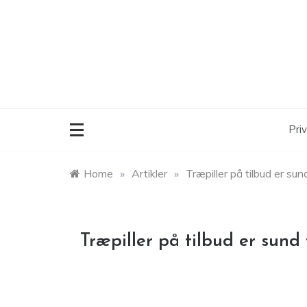
Skip
to
content
Priv
Home
»
Artikler
»
Træpiller på tilbud er sun
Træpiller på tilbud er sund 