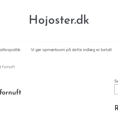
Hojoster.dk
atlivspolitik
Vi gør opmærksom på dette indlæg er betalt
d fornuft
S
fornuft
R