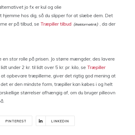
ternativet jo fx er kul og olie
ret hjemme hos dig, så du slipper for at slæbe dem. Det
rne er på tilbud, se
Træpiller tilbud
, da der
se en stor rolle på prisen. Jo større mængder, des lavere
dt under 2 kr. til lidt over 5 kr. pr. kilo, se
Træpiller
 at opbevare træpillerne, giver det rigtig god mening at
 det er den mindste form, træpiller kan købes i og helt
 forskellige størrelser afhængig af, om du bruger pilleovn
på.
PINTEREST
LINKEDIN