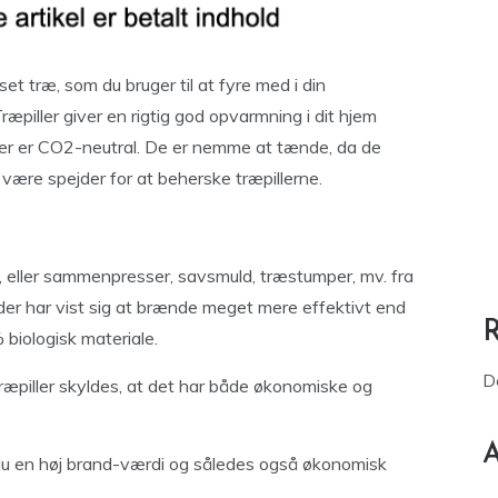
t træ, som du bruger til at fyre med i din
. Træpiller giver en rigtig god opvarmning i dit hjem
ler er CO2-neutral. De er nemme at tænde, da de
ære spejder for at beherske træpillerne.
, eller sammenpresser, savsmuld, træstumper, mv. fra
 der har vist sig at brænde meget mere effektivt end
 biologisk materiale.
D
træpiller skyldes, at det har både økonomiske og
A
es du en høj brand-værdi og således også økonomisk