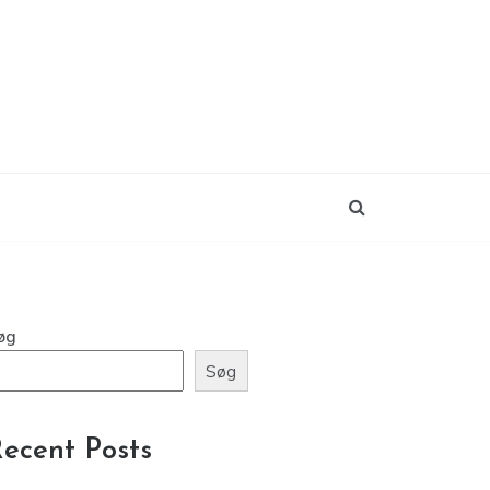
øg
Søg
ecent Posts