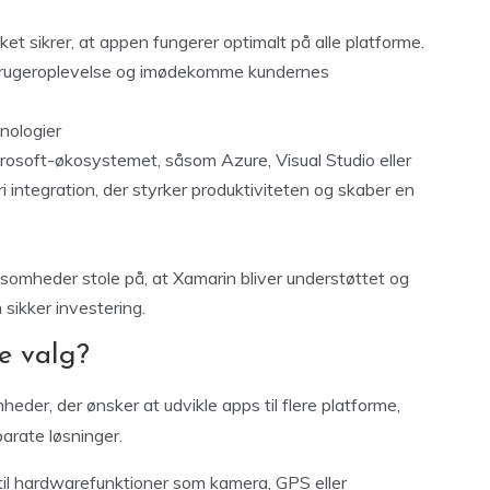
et sikrer, at appen fungerer optimalt på alle platforme.
j brugeroplevelse og imødekomme kundernes
nologier
crosoft-økosystemet, såsom Azure, Visual Studio eller
i integration, der styrker produktiviteten og skaber en
ksomheder stole på, at Xamarin bliver understøttet og
 sikker investering.
e valg?
mheder, der ønsker at udvikle apps til flere platforme,
parate løsninger.
til hardwarefunktioner som kamera, GPS eller