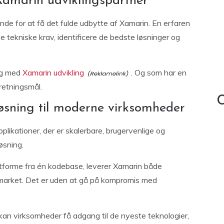
Xamarin udviklingspartner
nde for at få det fulde udbytte af Xamarin. En erfaren
 tekniske krav, identificere de bedste løsninger og
ing med
Xamarin udvikling
. Og som har en
retningsmål.
C
øsning til moderne virksomheder
likationer, der er skalerbare, brugervenlige og
øsning.
latforme fra én kodebase, leverer Xamarin både
-market. Det er uden at gå på kompromis med
an virksomheder få adgang til de nyeste teknologier,