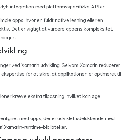
dyb integration med platformsspecifikke API’er.
ple apps, hvor en fuldt native løsning eller en
iv. Det er vigtigt at vurdere appens kompleksitet,
tningen.
dvikling
inger ved Xamarin udvikling. Selvom Xamarin reducerer
ekspertise for at sikre, at applikationen er optimeret til
oner kræve ekstra tilpasning, hvilket kan øge
enlignet med apps, der er udviklet udelukkende med
af Xamarin-runtime-biblioteker.