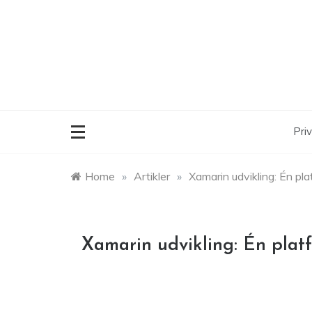
Skip
to
content
Priv
Home
»
Artikler
»
Xamarin udvikling: Én pla
Xamarin udvikling: Én platf