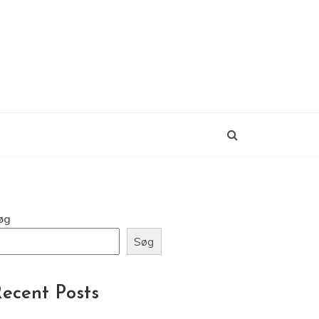
øg
Søg
ecent Posts