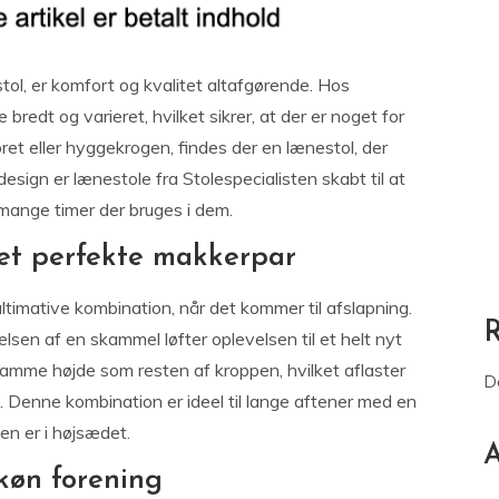
tol, er komfort og kvalitet altafgørende. Hos
bredt og varieret, hvilket sikrer, at der er noget for
ret eller hyggekrogen, findes der en lænestol, der
sign er lænestole fra Stolespecialisten skabt til at
mange timer der bruges i dem.
et perfekte makkerpar
ltimative kombination, når det kommer til afslapning.
jelsen af en skammel løfter oplevelsen til et helt nyt
amme højde som resten af kroppen, hvilket aflaster
D
g. Denne kombination er ideel til lange aftener med en
en er i højsædet.
A
skøn forening