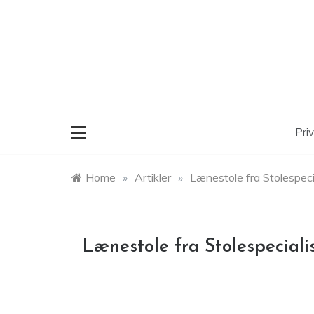
Skip
to
content
Priv
Home
»
Artikler
»
Lænestole fra Stolespecia
Lænestole fra Stolespecialis