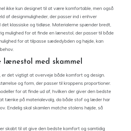
l ikke kun designet til at være komfortable, men også
æld af designmuligheder, der passer ind i enhver
il det klassiske og tidløse. Materialerne spænder bredt,
r rig mulighed for at finde en lænestol, der passer til både
g mulighed for at tilpasse sædedybden og højde, kan
 behov.
ige lænestol med skammel
er det vigtigt at overveje både komfort og design.
ørrelse og form, der passer til kroppens proportioner.
deller for at finde ud af, hvilken der giver den bedste
t at tænke på materialevalg, da både stof og læder har
ov. Endelig skal skamlen matche stolens højde, så
r skabt til at give den bedste komfort og samtidig