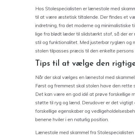
Hos Stolespecialisten er lænestole med skamme
til at være æstetisk tiltalende. Der findes et v
indretning, fra det moderne og minimalistiske t
lige fra blødt læder til slidstærkt stof, så der e
stil og funktionalitet. Med justerbar ryglæn o
stolen tilpasses præcis til den enkelte persons
Tips til at vælge den rigt
Når der skal vælges en lænestol med skammel, 
Først og fremmest skal stolen have den rette st
Det kan være en god idé at prøve forskellige mo
støtte til ryg og lænd. Derudover er det vigtig
forskellige egenskaber og vedligeholdelsesbeh
benene hviler i en naturlig position.
Lænestole med skammel fra Stolespecialisten e